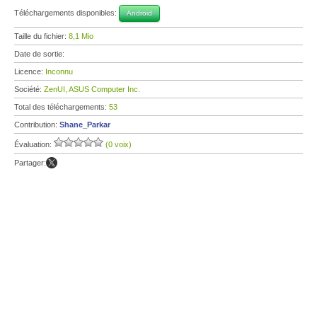
Téléchargements disponibles:
Android
Taille du fichier:
8,1 Mio
Date de sortie:
Licence:
Inconnu
Société:
ZenUI, ASUS Computer Inc.
Total des téléchargements:
53
Contribution:
Shane_Parkar
Évaluation:
(0 voix)
Partager: