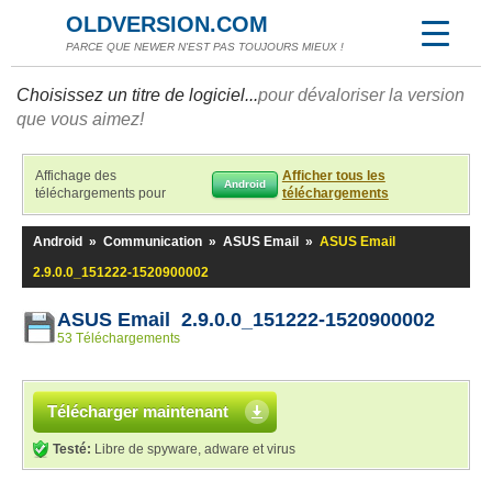
OLDVERSION.COM
PARCE QUE NEWER N'EST PAS TOUJOURS MIEUX !
Choisissez un titre de logiciel...
pour dévaloriser la version
que vous aimez!
Affichage des
Afficher tous les
Android
téléchargements pour
téléchargements
Android
»
Communication
»
ASUS Email
»
ASUS Email
2.9.0.0_151222-1520900002
ASUS Email 2.9.0.0_151222-1520900002
53 Téléchargements
Télécharger maintenant
Testé:
Libre de spyware, adware et virus