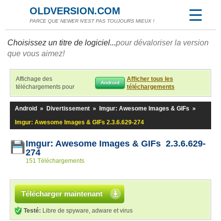
OLDVERSION.COM
PARCE QUE NEWER N'EST PAS TOUJOURS MIEUX !
Choisissez un titre de logiciel...
pour dévaloriser la version
que vous aimez!
Affichage des
Afficher tous les
Android
téléchargements pour
téléchargements
Android
»
Divertissement
»
Imgur: Awesome Images & GIFs
»
Imgur: Awesome Images & GIFs 2.3.6.629-274
Imgur: Awesome Images & GIFs 2.3.6.629-
274
151 Téléchargements
Télécharger maintenant
Testé:
Libre de spyware, adware et virus