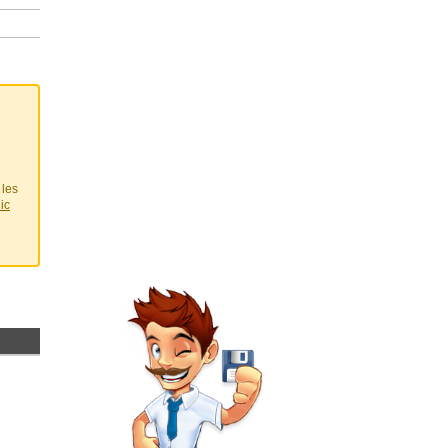
 les
ic