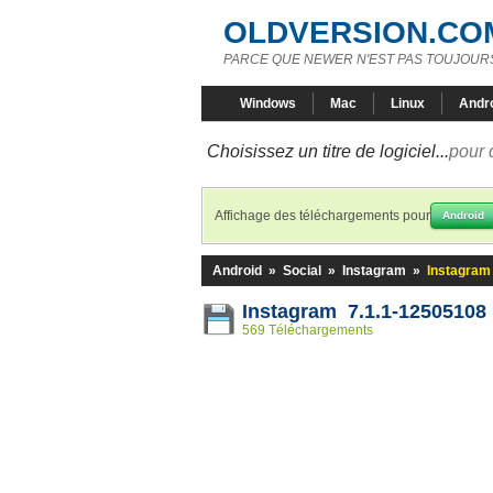
OLDVERSION.CO
PARCE QUE NEWER N'EST PAS TOUJOURS
Windows
Mac
Linux
Andr
Choisissez un titre de logiciel...
pour 
Affichage des téléchargements pour
Android
Android
»
Social
»
Instagram
»
Instagram
Instagram 7.1.1-12505108
569 Téléchargements