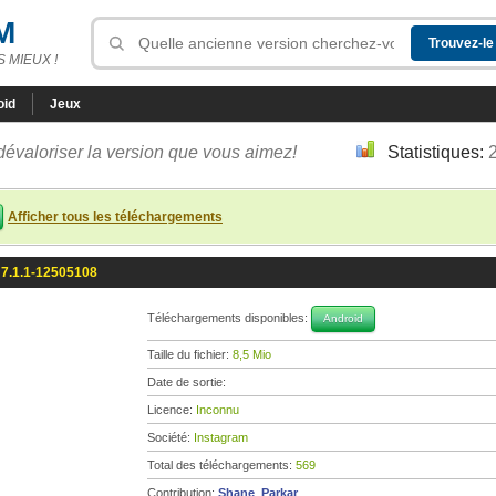
M
 MIEUX !
oid
Jeux
dévaloriser la version que vous aimez!
Statistiques:
Afficher tous les téléchargements
 7.1.1-12505108
Téléchargements disponibles:
Android
Taille du fichier:
8,5 Mio
Date de sortie:
Licence:
Inconnu
Société:
Instagram
Total des téléchargements:
569
Contribution:
Shane_Parkar