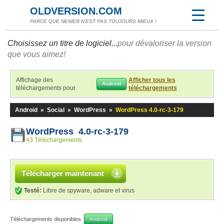
OLDVERSION.COM
PARCE QUE NEWER N'EST PAS TOUJOURS MIEUX !
Choisissez un titre de logiciel...
pour dévaloriser la version
que vous aimez!
Affichage des
Afficher tous les
Android
téléchargements pour
téléchargements
Android
»
Social
»
WordPress
»
WordPress 4.0-rc-3-179
WordPress 4.0-rc-3-179
43 Téléchargements
Télécharger maintenant
Testé:
Libre de spyware, adware et virus
Téléchargements disponibles:
Android