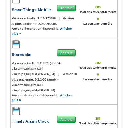
886
Android
SmartThings Mobile
Total des téléchargements
Version actuelle:
1.7.4-170400
|
Version
0
la plus ancienne:
2.0.0-200003
La semaine dernière
Aucune description disponible.
Afficher
plus »
Android
Starbucks
282
Version actuelle:
3.2.2-91 (arm64-
Total des téléchargements
v8a,armeabi,armeabi-
v7a,mips,mips64,x86,x86_64)
|
Version la
0
plus ancienne:
3.2.1-88 (arm64-
La semaine dernière
v8a,armeabi,armeabi-
v7a,mips,mips64,x86,x86_64)
Aucune description disponible.
Afficher
plus »
183
Android
Timely Alarm Clock
Total des téléchargements