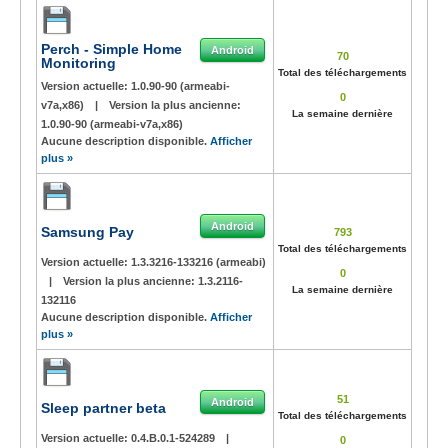
Perch - Simple Home
Android
70
Monitoring
Total des téléchargements
Version actuelle:
1.0.90-90 (armeabi-
0
v7a,x86)
|
Version la plus ancienne:
La semaine dernière
1.0.90-90 (armeabi-v7a,x86)
Aucune description disponible.
Afficher
plus »
Android
Samsung Pay
793
Total des téléchargements
Version actuelle:
1.3.3216-133216 (armeabi)
0
|
Version la plus ancienne:
1.3.2116-
La semaine dernière
132116
Aucune description disponible.
Afficher
plus »
51
Android
Sleep partner beta
Total des téléchargements
Version actuelle:
0.4.B.0.1-524289
|
0