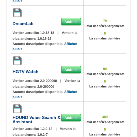
plus »
79
Android
DreamLab
Total des téléchargements
Version actuelle:
1.0.18-18
|
Version la
0
plus ancienne:
1.0.18-18
La semaine dernière
Aucune description disponible.
Afficher
plus »
90
Android
HGTV Watch
Total des téléchargements
Version actuelle:
2.0-200000
|
Version la
0
plus ancienne:
2.0-200000
La semaine dernière
Aucune description disponible.
Afficher
plus »
HOUND Voice Search &
389
Android
Assistant
Total des téléchargements
Version actuelle:
1.2.0-12
|
Version la
0
plus ancienne:
1.0.2-7
La semaine dernière