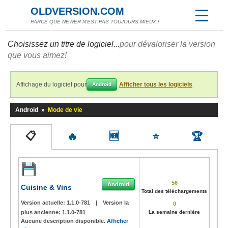
OLDVERSION.COM
PARCE QUE NEWER N'EST PAS TOUJOURS MIEUX !
Choisissez un titre de logiciel...
pour dévaloriser la version
que vous aimez!
Affichage du logiciel pour
Afficher tous les logiciels
Android
Android
»
Mode de vie
📋
🔥
🆕
⭐
🏆
56
Android
Cuisine & Vins
Total des téléchargements
Version actuelle:
1.1.0-781
|
Version la
0
plus ancienne:
1.1.0-781
La semaine dernière
Aucune description disponible.
Afficher