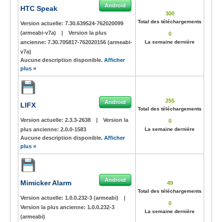
Android
HTC Speak
300
Total des téléchargements
Version actuelle:
7.30.639524-762020099
(armeabi-v7a)
|
Version la plus
0
ancienne:
7.30.705817-762020156 (armeabi-
La semaine dernière
v7a)
Aucune description disponible.
Afficher
plus »
255
Android
LIFX
Total des téléchargements
Version actuelle:
2.3.3-2638
|
Version la
0
plus ancienne:
2.0.0-1583
La semaine dernière
Aucune description disponible.
Afficher
plus »
Android
Mimicker Alarm
49
Total des téléchargements
Version actuelle:
1.0.0.232-3 (armeabi)
|
0
Version la plus ancienne:
1.0.0.232-3
La semaine dernière
(armeabi)