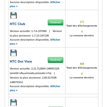
Aucune description disponible.
Afficher
plus »
171
Android
HTC Club
Total des téléchargements
Version actuelle:
1.7.6-107060
|
Version
0
la plus ancienne:
1.7.13-107138
La semaine dernière
Aucune description disponible.
Afficher
plus »
Android
HTC Dot View
458
Total des téléchargements
Version actuelle:
2.11.712804-148091329
(arm64-v8a,armeabi,armeabi-v7a)
|
0
Version la plus ancienne:
2.00.517036-
La semaine dernière
148070314
Aucune description disponible.
Afficher
plus »