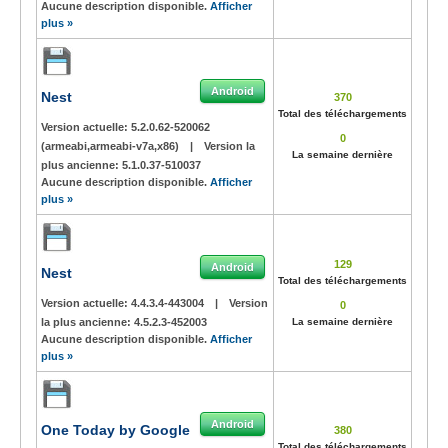
Aucune description disponible.
Afficher
plus »
Android
Nest
370
Total des téléchargements
Version actuelle:
5.2.0.62-520062
0
(armeabi,armeabi-v7a,x86)
|
Version la
La semaine dernière
plus ancienne:
5.1.0.37-510037
Aucune description disponible.
Afficher
plus »
129
Android
Nest
Total des téléchargements
Version actuelle:
4.4.3.4-443004
|
Version
0
la plus ancienne:
4.5.2.3-452003
La semaine dernière
Aucune description disponible.
Afficher
plus »
Android
One Today by Google
380
Total des téléchargements