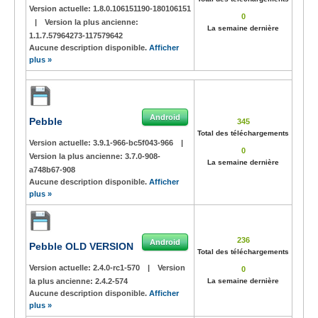
Version actuelle:
1.8.0.106151190-180106151
0
|
Version la plus ancienne:
La semaine dernière
1.1.7.57964273-117579642
Aucune description disponible.
Afficher
plus »
Android
Pebble
345
Total des téléchargements
Version actuelle:
3.9.1-966-bc5f043-966
|
0
Version la plus ancienne:
3.7.0-908-
La semaine dernière
a748b67-908
Aucune description disponible.
Afficher
plus »
236
Android
Pebble OLD VERSION
Total des téléchargements
Version actuelle:
2.4.0-rc1-570
|
Version
0
la plus ancienne:
2.4.2-574
La semaine dernière
Aucune description disponible.
Afficher
plus »