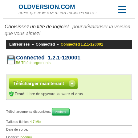
OLDVERSION.COM
PARCE QUE NEWER N'EST PAS TOUJOURS MIEUX !
Choisissez un titre de logiciel...
pour dévaloriser la version
que vous aimez!
Entreprises
»
Connected
»
Connected 1.2.1-120001
Connected 1.2.1-120001
56 Téléchargements
Télécharger maintenant
Testé:
Libre de spyware, adware et virus
Téléchargements disponibles:
Android
Taille du fichier:
4,7 Mio
Date de sortie:
Licence:
Inconnu