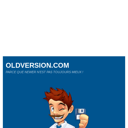
OLDVERSION.COM
PARCE QUE NEWER N'EST PAS TOUJOURS MIEUX !