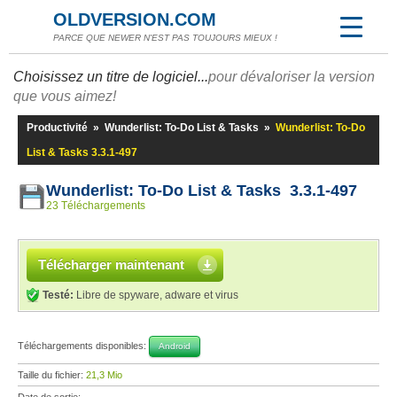
OLDVERSION.COM
PARCE QUE NEWER N'EST PAS TOUJOURS MIEUX !
Choisissez un titre de logiciel...
pour dévaloriser la version
que vous aimez!
Productivité
»
Wunderlist: To-Do List & Tasks
»
Wunderlist: To-Do
List & Tasks 3.3.1-497
Wunderlist: To-Do List & Tasks 3.3.1-497
23 Téléchargements
Télécharger maintenant
Testé:
Libre de spyware, adware et virus
Téléchargements disponibles:
Android
Taille du fichier:
21,3 Mio