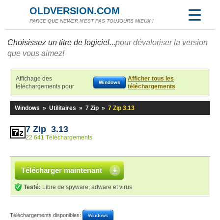
OLDVERSION.COM
PARCE QUE NEWER N'EST PAS TOUJOURS MIEUX !
Choisissez un titre de logiciel...
pour dévaloriser la version
que vous aimez!
Affichage des
Afficher tous les
Windows
téléchargements pour
téléchargements
Windows
»
Utilitaires
»
7 Zip
»
7 Zip 3.13
7 Zip 3.13
22 641 Téléchargements
Télécharger maintenant
Testé:
Libre de spyware, adware et virus
Téléchargements disponibles:
Windows