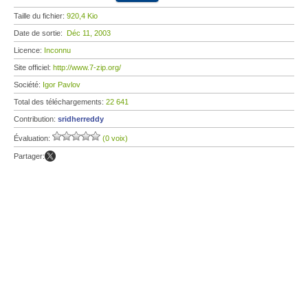
Taille du fichier:
920,4 Kio
Date de sortie:
Déc 11, 2003
Licence:
Inconnu
Site officiel:
http://www.7-zip.org/
Société:
Igor Pavlov
Total des téléchargements:
22 641
Contribution:
sridherreddy
Évaluation:
(0 voix)
Partager: