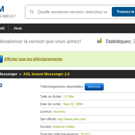
M
 MIEUX !
oid
Jeux
dévaloriser la version que vous aimez!
Statistiques:
Afficher tous les téléchargements
 Messenger
»
AOL Instant Messenger 2.0
0
Téléchargements disponibles:
Windows
Taille du fichier:
1,5 Mio
Date de sortie:
Sep 22, 1994
Licence:
Inconnu
Site officiel:
http://www.aim.com
Société:
America Online
Total des téléchargements:
26 412