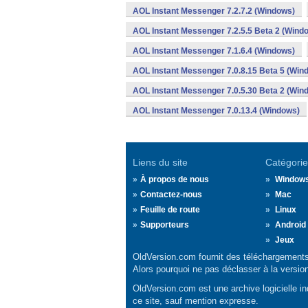
AOL Instant Messenger 7.2.7.2 (Windows)
AOL Instant Messenger 7.2.5.5 Beta 2 (Wind
AOL Instant Messenger 7.1.6.4 (Windows)
AOL Instant Messenger 7.0.8.15 Beta 5 (Win
AOL Instant Messenger 7.0.5.30 Beta 2 (Win
AOL Instant Messenger 7.0.13.4 (Windows)
Liens du site
Catégorie
À propos de nous
Window
Contactez-nous
Mac
Feuille de route
Linux
Supporteurs
Android
Jeux
OldVersion.com fournit des téléchargements 
Alors pourquoi ne pas déclasser à la versio
OldVersion.com est une archive logicielle ind
ce site, sauf mention expresse.