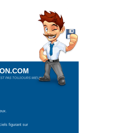
ION.COM
ST PAS TOUJOURS MIEUX !
eux.
iels figurant sur