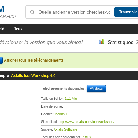
M
 MIEUX !
oid
Jeux
dévaloriser la version que vous aimez!
Statistiques:
Afficher tous les téléchargements
hop
»
Axialis IconWorkshop 6.0
Téléchargements disponibles:
Windows
Taille du fichier:
11,1 Mio
Date de sortie:
Licence:
Inconnu
Site officiel:
http://www.axialis.com/iconworkshop/
Société:
Axialis Software
Total des téléchargements:
7 818