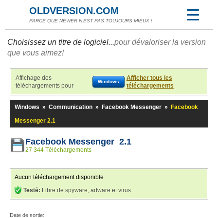
OLDVERSION.COM
PARCE QUE NEWER N'EST PAS TOUJOURS MIEUX !
Choisissez un titre de logiciel...
pour dévaloriser la version
que vous aimez!
Affichage des
Afficher tous les
Windows
téléchargements pour
téléchargements
Windows
»
Communication
»
Facebook Messenger
»
Facebook
Messenger 2.1
Facebook Messenger 2.1
27 344 Téléchargements
Aucun téléchargement disponible
Testé:
Libre de spyware, adware et virus
Date de sortie: