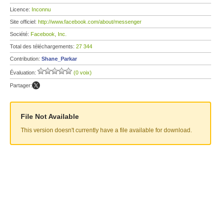
Licence:
Inconnu
Site officiel:
http://www.facebook.com/about/messenger
Société:
Facebook, Inc.
Total des téléchargements:
27 344
Contribution:
Shane_Parkar
Évaluation:
(0 voix)
Partager:
File Not Available
This version doesn't currently have a file available for download.