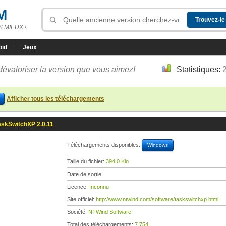
M
 MIEUX !
oid
Jeux
dévaloriser la version que vous aimez!
Statistiques:
Afficher tous les téléchargements
askSwitchXP 2.0.11
Téléchargements disponibles:
Windows
Taille du fichier:
394,0 Kio
Date de sortie:
Licence:
Inconnu
Site officiel:
http://www.ntwind.com/software/taskswitchxp.html
Société:
NTWind Software
Total des téléchargements:
7 754