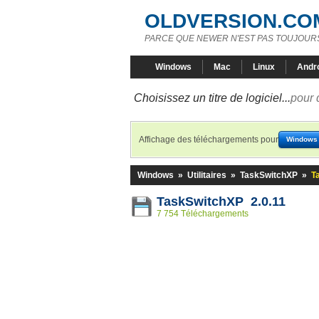
OLDVERSION.CO
PARCE QUE NEWER N'EST PAS TOUJOURS
Windows
Mac
Linux
Andr
Choisissez un titre de logiciel...
pour 
Affichage des téléchargements pour
Windows
Windows
»
Utilitaires
»
TaskSwitchXP
»
T
TaskSwitchXP 2.0.11
7 754 Téléchargements