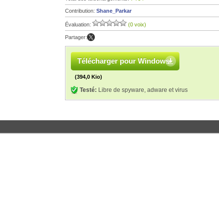
Contribution:
Shane_Parkar
Évaluation:
(0 voix)
Partager:
Télécharger pour Windows
(394,0 Kio)
Testé:
Libre de spyware, adware et virus