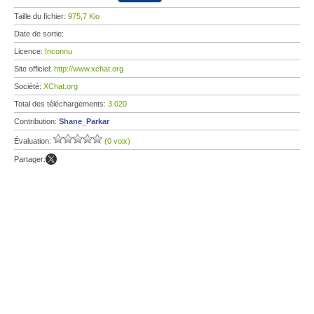
Taille du fichier:
975,7 Kio
Date de sortie:
Licence:
Inconnu
Site officiel:
http://www.xchat.org
Société:
XChat.org
Total des téléchargements:
3 020
Contribution:
Shane_Parkar
Évaluation:
(0 voix)
Partager: