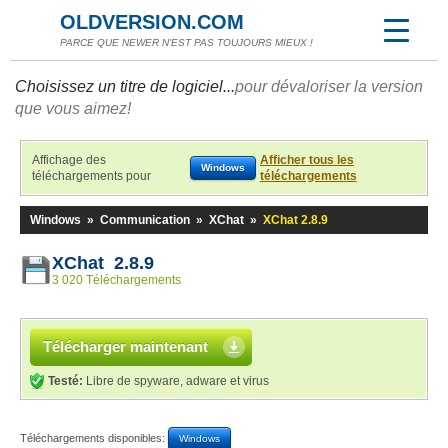
OLDVERSION.COM
PARCE QUE NEWER N'EST PAS TOUJOURS MIEUX !
Choisissez un titre de logiciel...
pour dévaloriser la version
que vous aimez!
Affichage des
Afficher tous les
Windows
téléchargements pour
téléchargements
Windows
»
Communication
»
XChat
»
XChat 2.8.9
XChat 2.8.9
3 020 Téléchargements
Télécharger maintenant
Testé:
Libre de spyware, adware et virus
Téléchargements disponibles:
Windows