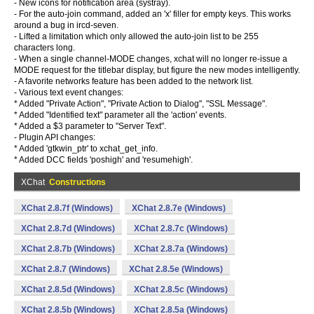
- New icons for notification area (systray).
- For the auto-join command, added an 'x' filler for empty keys. This works
around a bug in ircd-seven.
- Lifted a limitation which only allowed the auto-join list to be 255
characters long.
- When a single channel-MODE changes, xchat will no longer re-issue a
MODE request for the titlebar display, but figure the new modes intelligently.
- A favorite networks feature has been added to the network list.
- Various text event changes:
* Added "Private Action", "Private Action to Dialog", "SSL Message".
* Added "Identified text" parameter all the 'action' events.
* Added a $3 parameter to "Server Text".
- Plugin API changes:
* Added 'gtkwin_ptr' to xchat_get_info.
* Added DCC fields 'poshigh' and 'resumehigh'.
XChat
Constructions
XChat 2.8.7f (Windows)
XChat 2.8.7e (Windows)
XChat 2.8.7d (Windows)
XChat 2.8.7c (Windows)
XChat 2.8.7b (Windows)
XChat 2.8.7a (Windows)
XChat 2.8.7 (Windows)
XChat 2.8.5e (Windows)
XChat 2.8.5d (Windows)
XChat 2.8.5c (Windows)
XChat 2.8.5b (Windows)
XChat 2.8.5a (Windows)