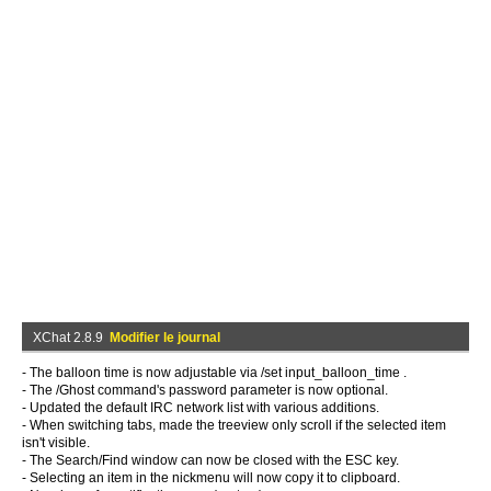
XChat 2.8.9
Modifier le journal
- The balloon time is now adjustable via /set input_balloon_time
.
- The /Ghost command's password parameter is now optional.
- Updated the default IRC network list with various additions.
- When switching tabs, made the treeview only scroll if the selected item
isn't visible.
- The Search/Find window can now be closed with the ESC key.
- Selecting an item in the nickmenu will now copy it to clipboard.