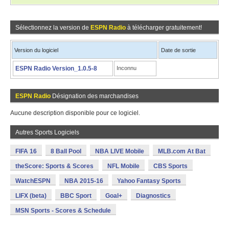
Sélectionnez la version de
ESPN Radio
à télécharger gratuitement!
Version du logiciel
Date de sortie
ESPN Radio Version_1.0.5-8
Inconnu
ESPN Radio
Désignation des marchandises
Aucune description disponible pour ce logiciel.
Autres Sports Logiciels
FIFA 16
8 Ball Pool
NBA LIVE Mobile
MLB.com At Bat
theScore: Sports & Scores
NFL Mobile
CBS Sports
WatchESPN
NBA 2015-16
Yahoo Fantasy Sports
LIFX (beta)
BBC Sport
Goal+
Diagnostics
MSN Sports - Scores & Schedule