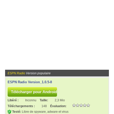
ESPN Radio
Version populaire
ESPN Radio Version_1.0.5-8
Libéré :
Inconnu
Taille:
2,3 Mio
Téléchargements :
148
Évaluation:
Testé:
Libre de spyware, adware et virus