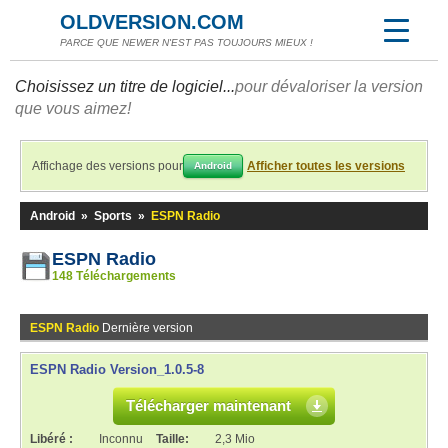
OLDVERSION.COM
PARCE QUE NEWER N'EST PAS TOUJOURS MIEUX !
Choisissez un titre de logiciel...
pour dévaloriser la version
que vous aimez!
Affichage des versions pour
Afficher toutes les versions
Android
Android
»
Sports
»
ESPN Radio
ESPN Radio
148 Téléchargements
ESPN Radio
Dernière version
ESPN Radio Version_1.0.5-8
Télécharger maintenant
Libéré :
Inconnu
Taille:
2,3 Mio