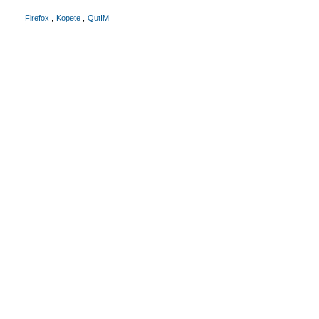
Firefox
Kopete
QutIM