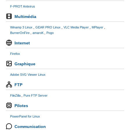
F-PROT Antivirus
Multimédia
Winamp 3 Linux
GEAR PRO Linux
VLC Media Player
MPlayer
BurnerOnFire
amaroK
Pogo
Internet
Firefox
Graphique
Adobe SVG Viewer Linux
FTP
FileZilla
Pure FTP Server
Pilotes
PowerPanel for Linux
Communication