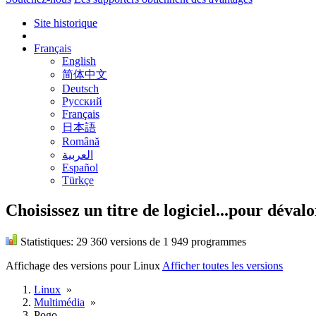
Site historique
Français
English
简体中文
Deutsch
Русский
Français
日本語
Română
العربية
Español
Türkçe
Choisissez un titre de logiciel...
pour dévalo
Statistiques:
29 360 versions de 1 949 programmes
Affichage des versions pour
Linux
Afficher toutes les versions
Linux
»
Multimédia
»
Pogo