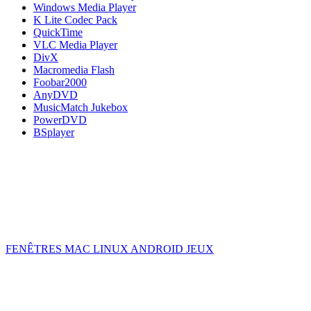
Windows Media Player
K Lite Codec Pack
QuickTime
VLC Media Player
DivX
Macromedia Flash
Foobar2000
AnyDVD
MusicMatch Jukebox
PowerDVD
BSplayer
FENÊTRES
MAC
LINUX
ANDROID
JEUX