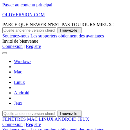
Passer au contenu principal
OLDVERSION.COM
PARCE QUE NEWER N'EST PAS TOUJOURS MIEUX !
Soutenez-nous
Les supporters obtiennent des avantages
Invité de bienvenue
Connexion
|
Registre
Windows
Mac
Linux
Android
Jeux
FENÊTRES
MAC
LINUX
ANDROID
JEUX
Connexion
|
Registre
Soutenez-nous
Les supporters obtiennent des avantages