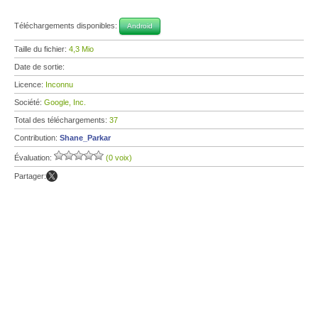
Téléchargements disponibles:
Android
Taille du fichier:
4,3 Mio
Date de sortie:
Licence:
Inconnu
Société:
Google, Inc.
Total des téléchargements:
37
Contribution:
Shane_Parkar
Évaluation:
(0 voix)
Partager: