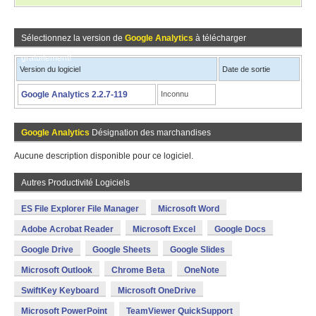
Sélectionnez la version de
Google Analytics
à télécharger
gratuitement!
Version du logiciel
Date de sortie
Google Analytics 2.2.7-119
Inconnu
Google Analytics
Désignation des marchandises
Aucune description disponible pour ce logiciel.
Autres Productivité Logiciels
ES File Explorer File Manager
Microsoft Word
Adobe Acrobat Reader
Microsoft Excel
Google Docs
Google Drive
Google Sheets
Google Slides
Microsoft Outlook
Chrome Beta
OneNote
SwiftKey Keyboard
Microsoft OneDrive
Microsoft PowerPoint
TeamViewer QuickSupport