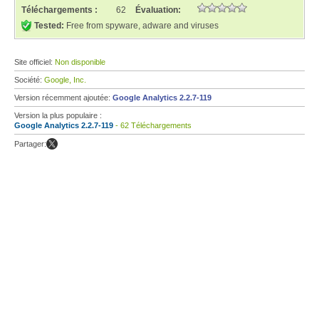
Téléchargements :
62
Évaluation:
Tested:
Free from spyware, adware and viruses
Site officiel:
Non disponible
Société:
Google, Inc.
Version récemment ajoutée:
Google Analytics 2.2.7-119
Version la plus populaire :
Google Analytics 2.2.7-119
- 62 Téléchargements
Partager: