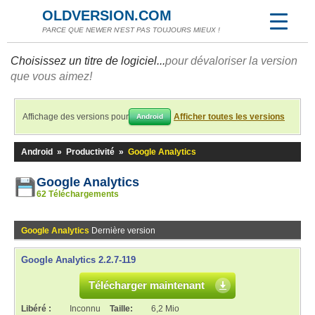
OLDVERSION.COM
PARCE QUE NEWER N'EST PAS TOUJOURS MIEUX !
Choisissez un titre de logiciel...
pour dévaloriser la version
que vous aimez!
Affichage des versions pour
Afficher toutes les versions
Android
Android
»
Productivité
»
Google Analytics
Google Analytics
62 Téléchargements
Google Analytics
Dernière version
Google Analytics 2.2.7-119
Télécharger maintenant
Libéré :
Inconnu
Taille:
6,2 Mio