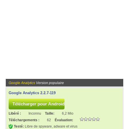
Google Analytics
Version populaire
Google Analytics 2.2.7-119
Libéré :
Inconnu
Taille:
6,2 Mio
Téléchargements :
62
Évaluation:
Testé:
Libre de spyware, adware et virus