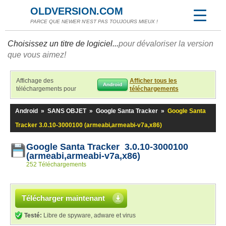
OLDVERSION.COM
PARCE QUE NEWER N'EST PAS TOUJOURS MIEUX !
Choisissez un titre de logiciel...
pour dévaloriser la version
que vous aimez!
Affichage des
Afficher tous les
Android
téléchargements pour
téléchargements
Android
»
SANS OBJET
»
Google Santa Tracker
»
Google Santa
Tracker 3.0.10-3000100 (armeabi,armeabi-v7a,x86)
Google Santa Tracker 3.0.10-3000100
(armeabi,armeabi-v7a,x86)
252 Téléchargements
Télécharger maintenant
Testé:
Libre de spyware, adware et virus