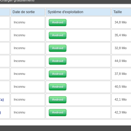
écharger gratuitement!
Date de sortie
Système d'exploitation
Taille
Inconnu
34,8 Mio
Android
Inconnu
35,4 Mio
Android
Inconnu
32,8 Mio
Android
Inconnu
44,0 Mio
Android
Inconnu
37,8 Mio
Android
Inconnu
40,5 Mio
Android
7a)
Inconnu
42,1 Mio
Android
)
Inconnu
42,3 Mio
Android