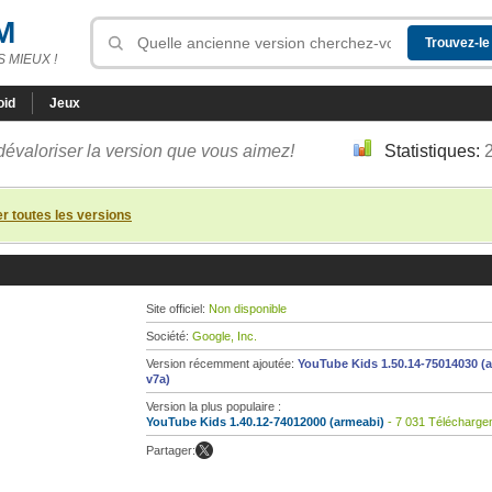
M
 MIEUX !
oid
Jeux
dévaloriser la version que vous aimez!
Statistiques:
er toutes les versions
Site officiel:
Non disponible
Société:
Google, Inc.
Version récemment ajoutée:
YouTube Kids 1.50.14-75014030 (
v7a)
Version la plus populaire :
YouTube Kids 1.40.12-74012000 (armeabi)
- 7 031 Télécharge
Partager: