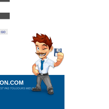
 GO
ION.COM
ST PAS TOUJOURS MIEUX !