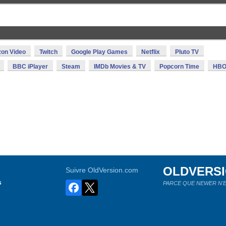
on Video
Twitch
Google Play Games
Netflix
Pluto TV
BBC iPlayer
Steam
IMDb Movies & TV
Popcorn Time
HBO
OLDVERS
Suivre OldVersion.com
s
PARCE QUE NEWER N'E