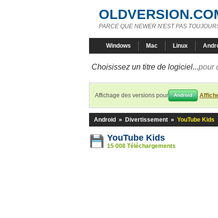
OLDVERSION.CO
PARCE QUE NEWER N'EST PAS TOUJOURS
Windows
Mac
Linux
Andr
Choisissez un titre de logiciel...
pour 
Affichage des versions pour
Affich
Android
Android
»
Divertissement
»
YouTube Kids
YouTube Kids
15 008 Téléchargements