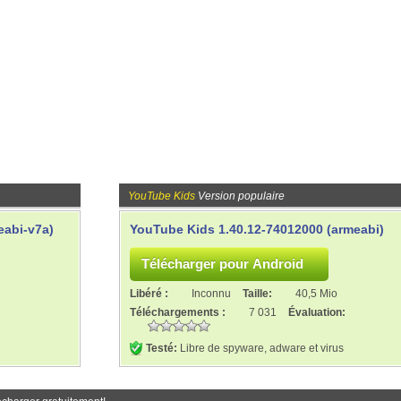
YouTube Kids
Version populaire
eabi-v7a)
YouTube Kids 1.40.12-74012000 (armeabi)
Libéré :
Inconnu
Taille:
40,5 Mio
Téléchargements :
7 031
Évaluation:
Testé:
Libre de spyware, adware et virus