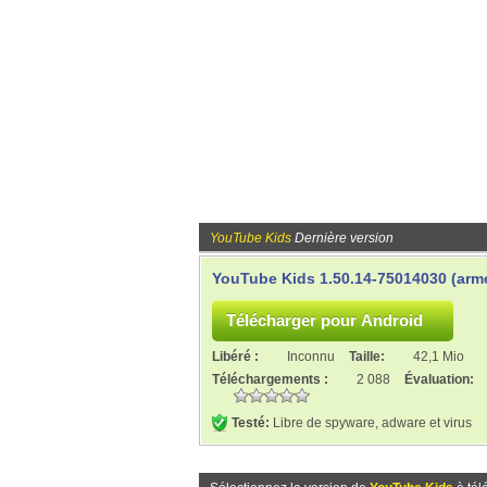
YouTube Kids
Dernière version
YouTube Kids 1.50.14-75014030 (arm
Libéré :
Inconnu
Taille:
42,1 Mio
Téléchargements :
2 088
Évaluation:
Testé:
Libre de spyware, adware et virus