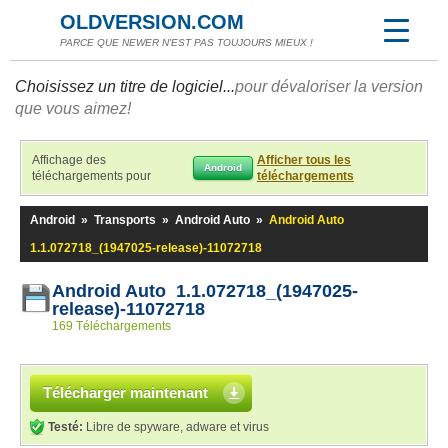
OLDVERSION.COM
PARCE QUE NEWER N'EST PAS TOUJOURS MIEUX !
Choisissez un titre de logiciel...
pour dévaloriser la version
que vous aimez!
Affichage des
Afficher tous les
Android
téléchargements pour
téléchargements
Android
»
Transports
»
Android Auto
»
Android Auto
1.1.072718_(1947025-release)-11072718
Android Auto 1.1.072718_(1947025-
release)-11072718
169 Téléchargements
Télécharger maintenant
Testé:
Libre de spyware, adware et virus