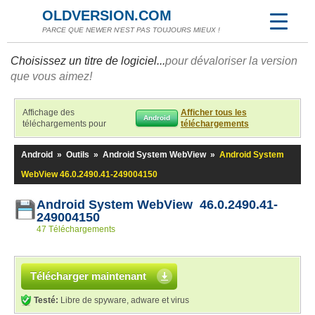
OLDVERSION.COM
PARCE QUE NEWER N'EST PAS TOUJOURS MIEUX !
Choisissez un titre de logiciel...
pour dévaloriser la version
que vous aimez!
Affichage des
Afficher tous les
Android
téléchargements pour
téléchargements
Android
»
Outils
»
Android System WebView
»
Android System
WebView 46.0.2490.41-249004150
Android System WebView 46.0.2490.41-
249004150
47 Téléchargements
Télécharger maintenant
Testé:
Libre de spyware, adware et virus