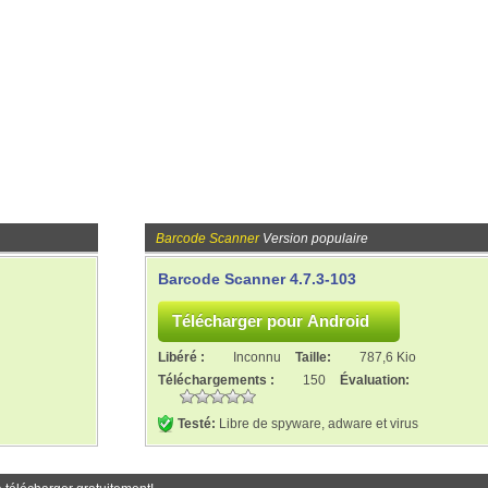
Barcode Scanner
Version populaire
Barcode Scanner 4.7.3-103
Libéré :
Inconnu
Taille:
787,6 Kio
Téléchargements :
150
Évaluation:
Testé:
Libre de spyware, adware et virus