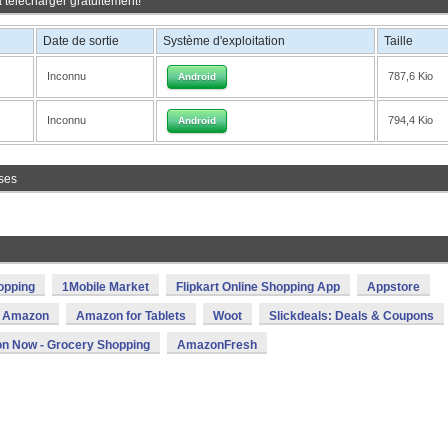
 télécharger gratuitement!
Date de sortie
Système d'exploitation
Taille
Inconnu
787,6 Kio
Android
Inconnu
794,4 Kio
Android
ses
opping
1Mobile Market
Flipkart Online Shopping App
Appstore
Amazon
Amazon for Tablets
Woot
Slickdeals: Deals & Coupons
n Now - Grocery Shopping
AmazonFresh