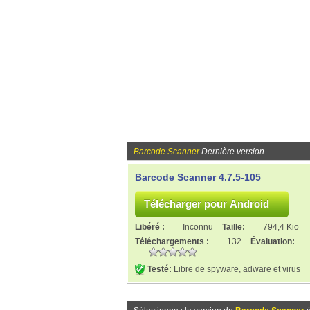
Barcode Scanner
Dernière version
Barcode Scanner 4.7.5-105
Libéré :
Inconnu
Taille:
794,4 Kio
Téléchargements :
132
Évaluation:
Testé:
Libre de spyware, adware et virus