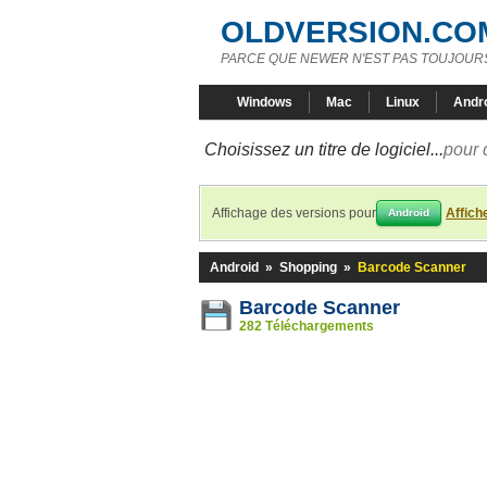
OLDVERSION.CO
PARCE QUE NEWER N'EST PAS TOUJOURS
Windows
Mac
Linux
Andr
Choisissez un titre de logiciel...
pour 
Affichage des versions pour
Affich
Android
Android
»
Shopping
»
Barcode Scanner
Barcode Scanner
282 Téléchargements