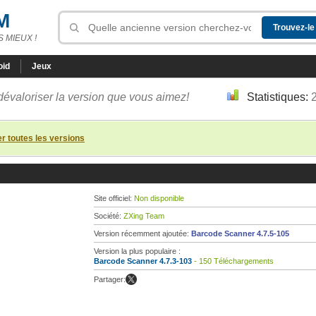
M
 MIEUX !
oid
Jeux
dévaloriser la version que vous aimez!
Statistiques:
er toutes les versions
Site officiel:
Non disponible
Société:
ZXing Team
Version récemment ajoutée:
Barcode Scanner 4.7.5-105
Version la plus populaire :
Barcode Scanner 4.7.3-103
- 150 Téléchargements
Partager: