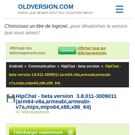
OLDVERSION.COM
PARCE QUE NEWER N'EST PAS TOUJOURS MIEUX !
Choisissez un titre de logiciel...
pour dévaloriser la version
que vous aimez!
Affichage des
Afficher tous les
Android
téléchargements pour
téléchargements
Android
»
Communication
»
HipChat - beta version
»
HipChat -
beta version 3.8.011-3009011 (arm64-v8a,armeabi,armeabi-
v7a,mips,mips64,x86,x86_64)
HipChat - beta version 3.8.011-3009011
(arm64-v8a,armeabi,armeabi-
v7a,mips,mips64,x86,x86_64)
42 Téléchargements
Télécharger maintenant