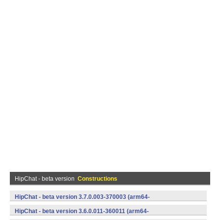
HipChat - beta version
Constructions
HipChat - beta version 3.7.0.003-370003 (arm64-
v8a,armeabi,armeabi-v7a,mips,mips64,x86,x86_64) (Android)
HipChat - beta version 3.6.0.011-360011 (arm64-