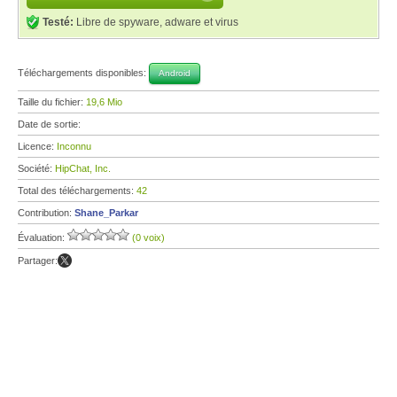
Testé:
Libre de spyware, adware et virus
Téléchargements disponibles:
Android
Taille du fichier:
19,6 Mio
Date de sortie:
Licence:
Inconnu
Société:
HipChat, Inc.
Total des téléchargements:
42
Contribution:
Shane_Parkar
Évaluation:
(0 voix)
Partager: