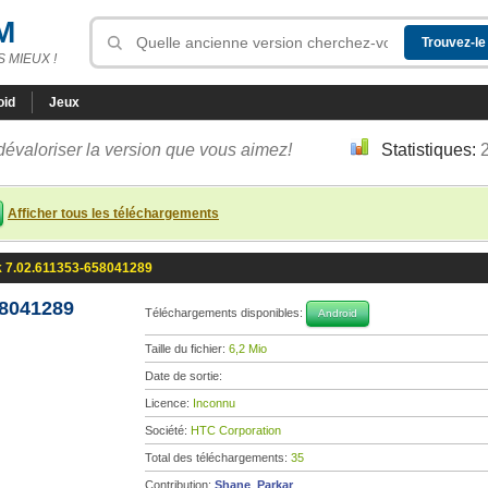
M
 MIEUX !
oid
Jeux
dévaloriser la version que vous aimez!
Statistiques:
Afficher tous les téléchargements
 7.02.611353-658041289
58041289
Téléchargements disponibles:
Android
Taille du fichier:
6,2 Mio
Date de sortie:
Licence:
Inconnu
Société:
HTC Corporation
Total des téléchargements:
35
Contribution:
Shane_Parkar