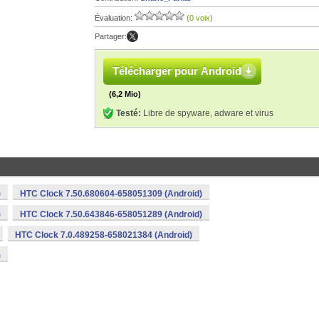
Évaluation:
(0 voix)
Partager:
Télécharger pour Android
(6,2 Mio)
Testé:
Libre de spyware, adware et virus
)
HTC Clock 7.50.680604-658051309 (Android)
)
HTC Clock 7.50.643846-658051289 (Android)
HTC Clock 7.0.489258-658021384 (Android)
)