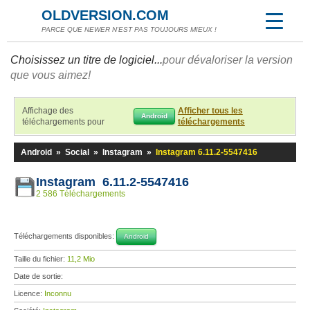
OLDVERSION.COM
PARCE QUE NEWER N'EST PAS TOUJOURS MIEUX !
Choisissez un titre de logiciel...
pour dévaloriser la version
que vous aimez!
Affichage des
Afficher tous les
Android
téléchargements pour
téléchargements
Android
»
Social
»
Instagram
»
Instagram 6.11.2-5547416
Instagram 6.11.2-5547416
2 586 Téléchargements
Téléchargements disponibles:
Android
Taille du fichier:
11,2 Mio
Date de sortie:
Licence:
Inconnu