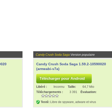
Candy Crush Soda Saga
Version populaire
0020
Candy Crush Soda Saga 1.59.2-10590020
(armeabi-v7a)
Libéré :
Inconnu
Taille:
64,7 Mio
Téléchargements :
3 391
Évaluation:
Testé:
Libre de spyware, adware et virus