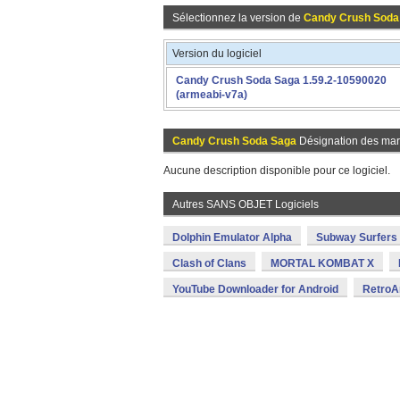
Sélectionnez la version de
Candy Crush Soda
Version du logiciel
Candy Crush Soda Saga 1.59.2-10590020
(armeabi-v7a)
Candy Crush Soda Saga
Désignation des ma
Aucune description disponible pour ce logiciel.
Autres SANS OBJET Logiciels
Dolphin Emulator Alpha
Subway Surfers
Clash of Clans
MORTAL KOMBAT X
YouTube Downloader for Android
RetroA