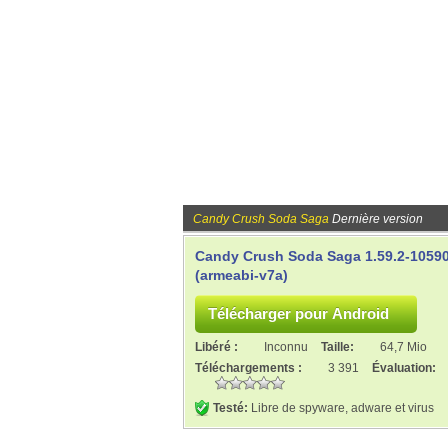
Candy Crush Soda Saga
Dernière version
Candy Crush Soda Saga 1.59.2-1059
(armeabi-v7a)
Libéré :
Inconnu
Taille:
64,7 Mio
Téléchargements :
3 391
Évaluation:
Testé:
Libre de spyware, adware et virus