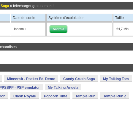
 Saga
à télécharger gratuitement!
Date de sortie
Système d'exploitation
Taille
Inconnu
64,7 Mio
Android
rchandises
Minecraft - Pocket Ed. Demo
Candy Crush Saga
My Talking Tom
PPSSPP - PSP emulator
My Talking Angela
rch
Clash Royale
Popcorn Time
Temple Run
Temple Run 2