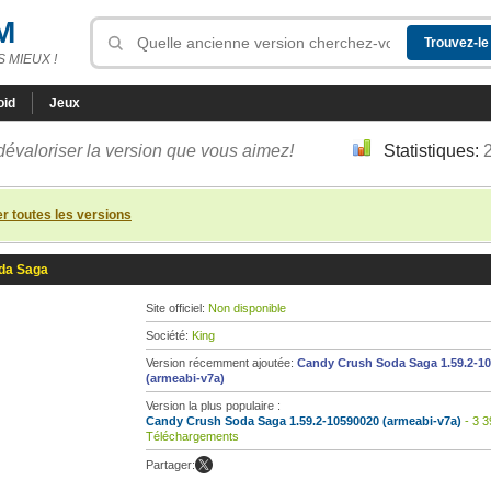
M
 MIEUX !
oid
Jeux
dévaloriser la version que vous aimez!
Statistiques:
er toutes les versions
da Saga
Site officiel:
Non disponible
Société:
King
Version récemment ajoutée:
Candy Crush Soda Saga 1.59.2-1
(armeabi-v7a)
Version la plus populaire :
Candy Crush Soda Saga 1.59.2-10590020 (armeabi-v7a)
- 3 3
Téléchargements
Partager: