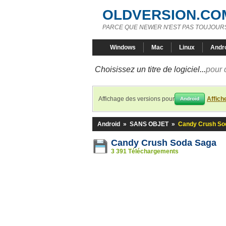
OLDVERSION.CO
PARCE QUE NEWER N'EST PAS TOUJOURS
Windows
Mac
Linux
Andr
Choisissez un titre de logiciel...
pour 
Affichage des versions pour
Affich
Android
Android
»
SANS OBJET
»
Candy Crush So
Candy Crush Soda Saga
3 391 Téléchargements