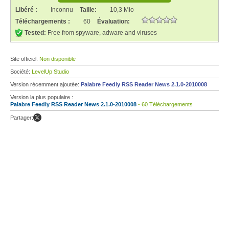
Libéré :
Inconnu
Taille:
10,3 Mio
Téléchargements :
60
Évaluation:
Tested:
Free from spyware, adware and viruses
Site officiel:
Non disponible
Société:
LevelUp Studio
Version récemment ajoutée:
Palabre Feedly RSS Reader News 2.1.0-2010008
Version la plus populaire :
Palabre Feedly RSS Reader News 2.1.0-2010008
- 60 Téléchargements
Partager: