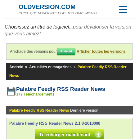
OLDVERSION.COM
PARCE QUE NEWER N'EST PAS TOUJOURS MIEUX !
Choisissez un titre de logiciel...
pour dévaloriser la version
que vous aimez!
Affichage des versions pour
Afficher toutes les versions
Android
Android
»
Actualités et magazines
»
Palabre Feedly RSS Reader
News
Palabre Feedly RSS Reader News
379 Téléchargements
Palabre Feedly RSS Reader News
Dernière version
Palabre Feedly RSS Reader News 2.1.0-2010008
Télécharger maintenant