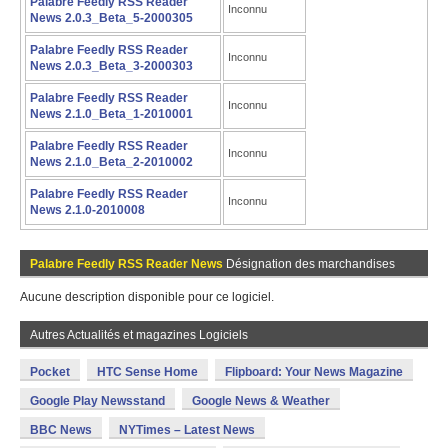
Palabre Feedly RSS Reader
Inconnu
News 2.0.3_Beta_5-2000305
Palabre Feedly RSS Reader
Inconnu
News 2.0.3_Beta_3-2000303
Palabre Feedly RSS Reader
Inconnu
News 2.1.0_Beta_1-2010001
Palabre Feedly RSS Reader
Inconnu
News 2.1.0_Beta_2-2010002
Palabre Feedly RSS Reader
Inconnu
News 2.1.0-2010008
Palabre Feedly RSS Reader News
Désignation des marchandises
Aucune description disponible pour ce logiciel.
Autres Actualités et magazines Logiciels
Pocket
HTC Sense Home
Flipboard: Your News Magazine
Google Play Newsstand
Google News & Weather
BBC News
NYTimes – Latest News