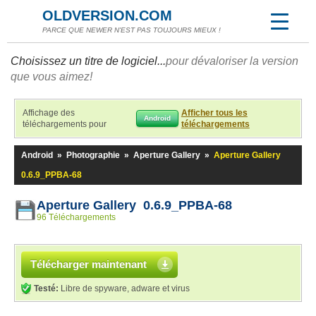
OLDVERSION.COM
PARCE QUE NEWER N'EST PAS TOUJOURS MIEUX !
Choisissez un titre de logiciel...
pour dévaloriser la version
que vous aimez!
Affichage des
Afficher tous les
Android
téléchargements pour
téléchargements
Android
»
Photographie
»
Aperture Gallery
»
Aperture Gallery
0.6.9_PPBA-68
Aperture Gallery 0.6.9_PPBA-68
96 Téléchargements
Télécharger maintenant
Testé:
Libre de spyware, adware et virus