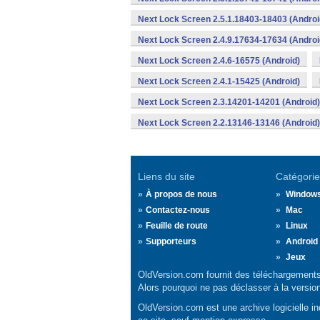
Next Lock Screen 2.5.1.18403-18403 (Androi
Next Lock Screen 2.4.9.17634-17634 (Androi
Next Lock Screen 2.4.6-16575 (Android)
Next Lock Screen 2.4.1-15425 (Android)
Next Lock Screen 2.3.14201-14201 (Android)
Next Lock Screen 2.2.13146-13146 (Android)
Liens du site
Catégorie
À propos de nous
Window
Contactez-nous
Mac
Feuille de route
Linux
Supporteurs
Android
Jeux
OldVersion.com fournit des téléchargements 
Alors pourquoi ne pas déclasser à la versio
OldVersion.com est une archive logicielle ind