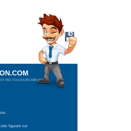
ION.COM
ST PAS TOUJOURS MIEUX !
eux.
iels figurant sur