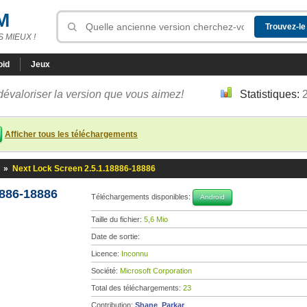
M
 MIEUX !
oid
Jeux
dévaloriser la version que vous aimez!
Statistiques:
Afficher tous les téléchargements
»
Next Lock Screen 2.5.1.18886-18886
8886-18886
Téléchargements disponibles:
Android
Taille du fichier:
5,6 Mio
Date de sortie:
Licence:
Inconnu
Société:
Microsoft Corporation
Total des téléchargements:
23
Contribution:
Shane_Parkar