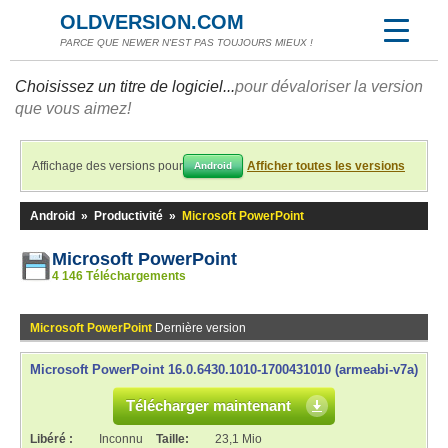
OLDVERSION.COM
PARCE QUE NEWER N'EST PAS TOUJOURS MIEUX !
Choisissez un titre de logiciel...
pour dévaloriser la version
que vous aimez!
Affichage des versions pour
Afficher toutes les versions
Android
Android
»
Productivité
»
Microsoft PowerPoint
Microsoft PowerPoint
4 146 Téléchargements
Microsoft PowerPoint
Dernière version
Microsoft PowerPoint 16.0.6430.1010-1700431010 (armeabi-v7a)
Télécharger maintenant
Libéré :
Inconnu
Taille:
23,1 Mio