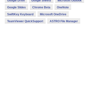
Google Drive
Google Sheets
Microsoft Outlook
Google Slides
Chrome Beta
OneNote
SwiftKey Keyboard
Microsoft OneDrive
TeamViewer QuickSupport
ASTRO File Manager