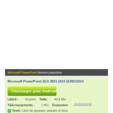
Microsoft PowerPoint
Version populaire
Microsoft PowerPoint 16.0.3823.1014-1638231014
Libéré :
Inconnu
Taille:
44,9 Mio
Téléchargements :
1 651
Évaluation:
Testé:
Libre de spyware, adware et virus