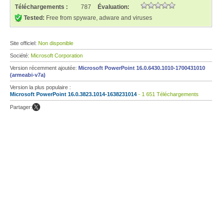
Téléchargements :
787
Évaluation:
Tested:
Free from spyware, adware and viruses
Site officiel:
Non disponible
Société:
Microsoft Corporation
Version récemment ajoutée:
Microsoft PowerPoint 16.0.6430.1010-1700431010
(armeabi-v7a)
Version la plus populaire :
Microsoft PowerPoint 16.0.3823.1014-1638231014
- 1 651 Téléchargements
Partager: