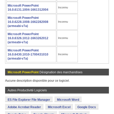
Microsoft PowerPoint
Inconnu
16.0.6131.1004-1661312004
Microsoft PowerPoint
16.0.6228.1008-1662282008
Inconnu
(armeabi-v7a)
Microsoft PowerPoint
16.0.6326.1012-1663262012
Inconnu
(armeabi-v7a)
Microsoft PowerPoint
16.0.6430.1010-1700431010
Inconnu
(armeabi-v7a)
Microsoft PowerPoint
Désignation des marchandises
Aucune description disponible pour ce logiciel.
Autres Productivité Logiciels
ES File Explorer File Manager
Microsoft Word
Adobe Acrobat Reader
Microsoft Excel
Google Docs