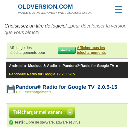
OLDVERSION.COM
PARCE QUE NEWER N'EST PAS TOUJOURS MIEUX !
Choisissez un titre de logiciel...
pour dévaloriser la version
que vous aimez!
Affichage des
Afficher tous les
Android
téléchargements pour
téléchargements
Android
»
Musique & Audio
»
Pandora® Radio for Google TV
»
Pandora® Radio for Google TV 2.0.5-15
Pandora® Radio for Google TV 2.0.5-15
101 Téléchargements
Télécharger maintenant
Testé:
Libre de spyware, adware et virus