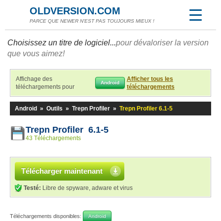
OLDVERSION.COM
PARCE QUE NEWER N'EST PAS TOUJOURS MIEUX !
Choisissez un titre de logiciel...
pour dévaloriser la version
que vous aimez!
Affichage des
Afficher tous les
Android
téléchargements pour
téléchargements
Android
»
Outils
»
Trepn Profiler
»
Trepn Profiler 6.1-5
Trepn Profiler 6.1-5
43 Téléchargements
Télécharger maintenant
Testé:
Libre de spyware, adware et virus
Téléchargements disponibles:
Android