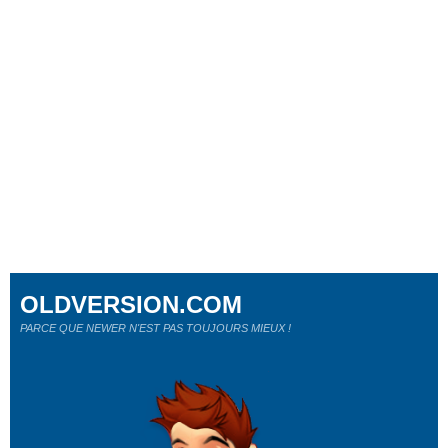
OLDVERSION.COM
PARCE QUE NEWER N'EST PAS TOUJOURS MIEUX !