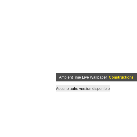
AmbientTime Live Wallpaper
Constructions
Aucune autre version disponible