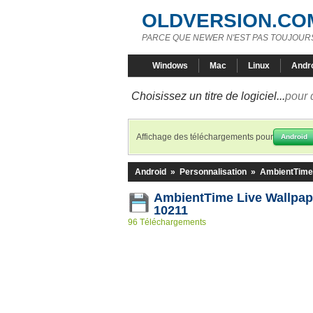
OLDVERSION.CO
PARCE QUE NEWER N'EST PAS TOUJOURS
Windows
Mac
Linux
Andr
Choisissez un titre de logiciel...
pour 
Affichage des téléchargements pour
Android
Android
»
Personnalisation
»
AmbientTime 
AmbientTime Live Wallpape
10211
96 Téléchargements