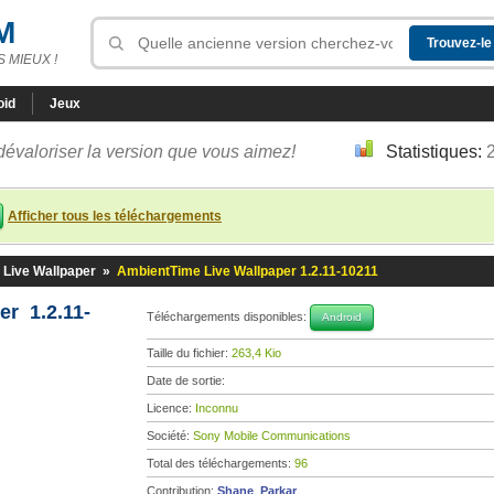
M
 MIEUX !
oid
Jeux
dévaloriser la version que vous aimez!
Statistiques:
Afficher tous les téléchargements
Live Wallpaper
»
AmbientTime Live Wallpaper 1.2.11-10211
r 1.2.11-
Téléchargements disponibles:
Android
Taille du fichier:
263,4 Kio
Date de sortie:
Licence:
Inconnu
Société:
Sony Mobile Communications
Total des téléchargements:
96
Contribution:
Shane_Parkar