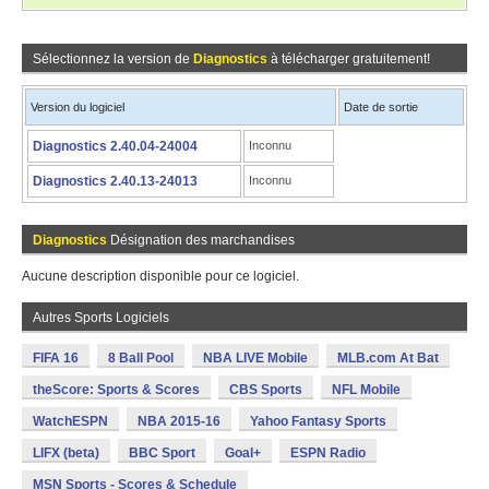
Sélectionnez la version de
Diagnostics
à télécharger gratuitement!
Version du logiciel
Date de sortie
Diagnostics 2.40.04-24004
Inconnu
Diagnostics 2.40.13-24013
Inconnu
Diagnostics
Désignation des marchandises
Aucune description disponible pour ce logiciel.
Autres Sports Logiciels
FIFA 16
8 Ball Pool
NBA LIVE Mobile
MLB.com At Bat
theScore: Sports & Scores
CBS Sports
NFL Mobile
WatchESPN
NBA 2015-16
Yahoo Fantasy Sports
LIFX (beta)
BBC Sport
Goal+
ESPN Radio
MSN Sports - Scores & Schedule