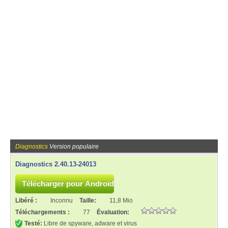
Diagnostics
Version populaire
Diagnostics 2.40.13-24013
Libéré :
Inconnu
Taille:
11,8 Mio
Téléchargements :
77
Évaluation:
Testé:
Libre de spyware, adware et virus