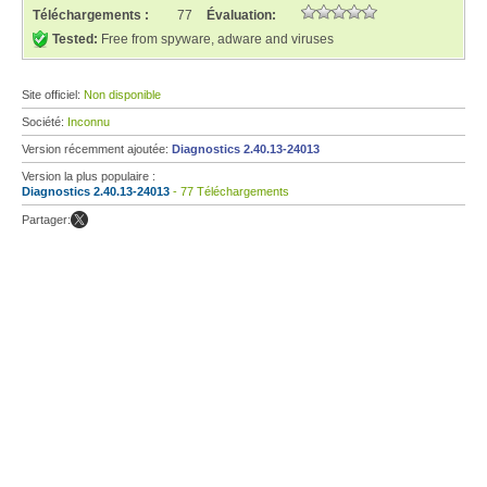
Téléchargements :
77
Évaluation:
Tested:
Free from spyware, adware and viruses
Site officiel:
Non disponible
Société:
Inconnu
Version récemment ajoutée:
Diagnostics 2.40.13-24013
Version la plus populaire :
Diagnostics 2.40.13-24013
- 77 Téléchargements
Partager: