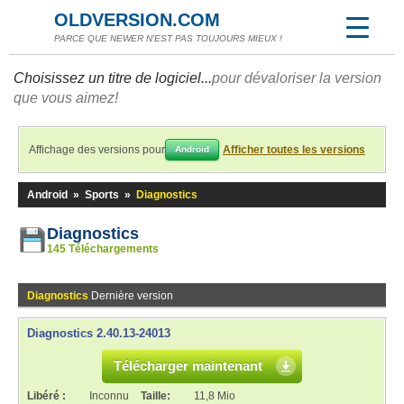
OLDVERSION.COM
PARCE QUE NEWER N'EST PAS TOUJOURS MIEUX !
Choisissez un titre de logiciel...
pour dévaloriser la version
que vous aimez!
Affichage des versions pour
Afficher toutes les versions
Android
Android
»
Sports
»
Diagnostics
Diagnostics
145 Téléchargements
Diagnostics
Dernière version
Diagnostics 2.40.13-24013
Télécharger maintenant
Libéré :
Inconnu
Taille:
11,8 Mio