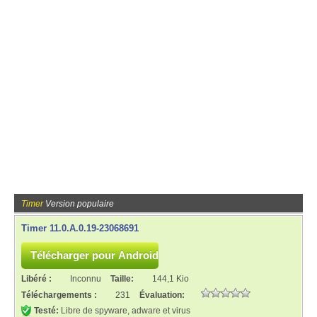
Timer
Version populaire
Timer 11.0.A.0.19-23068691
Libéré :
Inconnu
Taille:
144,1 Kio
Téléchargements :
231
Évaluation:
Testé:
Libre de spyware, adware et virus