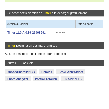
Sélectionnez la version de
Timer
à télécharger gratuitement!
Version du logiciel
Date de sortie
Timer 11.0.A.0.19-23068691
Inconnu
Timer
Désignation des marchandises
Aucune description disponible pour ce logiciel.
Autres BD Logiciels
Xposed Installer GB
Comics
Small App Widget
Photo Analyzer
Portrait retouch
SNAPPREFS