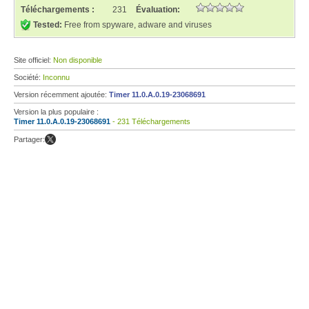
Téléchargements :
231
Évaluation:
Tested:
Free from spyware, adware and viruses
Site officiel:
Non disponible
Société:
Inconnu
Version récemment ajoutée:
Timer 11.0.A.0.19-23068691
Version la plus populaire :
Timer 11.0.A.0.19-23068691
- 231 Téléchargements
Partager: