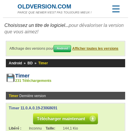
OLDVERSION.COM
PARCE QUE NEWER N'EST PAS TOUJOURS MIEUX !
Choisissez un titre de logiciel...
pour dévaloriser la version
que vous aimez!
Affichage des versions pour
Afficher toutes les versions
Android
Android
»
BD
»
Timer
Timer
231 Téléchargements
Timer
Dernière version
Timer 11.0.A.0.19-23068691
Télécharger maintenant
Libéré :
Inconnu
Taille:
144,1 Kio