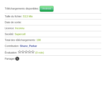
Téléchargements disponibles:
Android
Taille du fichier:
53,5 Mio
Date de sortie:
Licence:
Inconnu
Société:
Supercell
Total des téléchargements:
198
Contribution:
Shane_Parkar
Évaluation:
(0 voix)
Partager: