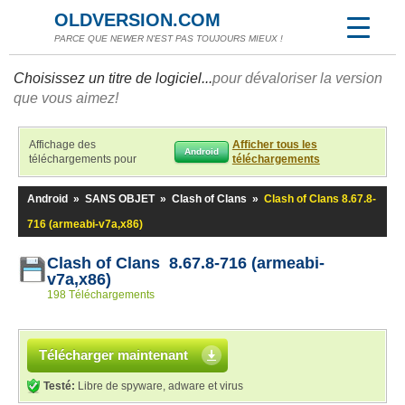
OLDVERSION.COM
PARCE QUE NEWER N'EST PAS TOUJOURS MIEUX !
Choisissez un titre de logiciel...
pour dévaloriser la version
que vous aimez!
Affichage des
Afficher tous les
Android
téléchargements pour
téléchargements
Android
»
SANS OBJET
»
Clash of Clans
»
Clash of Clans 8.67.8-
716 (armeabi-v7a,x86)
Clash of Clans 8.67.8-716 (armeabi-
v7a,x86)
198 Téléchargements
Télécharger maintenant
Testé:
Libre de spyware, adware et virus