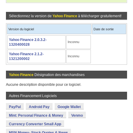
Sélectionnez la version de
Yahoo Finance
à télécharger gratuitement!
Version du logiciel
Date de sortie
Yahoo Finance 2.0.3.2-
Inconnu
1320400028
Yahoo Finance 2.1.2-
Inconnu
1321200002
Yahoo Finance
Désignation des marchandises
Aucune description disponible pour ce logiciel.
Autres Financement Logiciels
PayPal
Android Pay
Google Wallet
Mint: Personal Finance & Money
Venmo
Currency Converter Small App
MSN Money- Stock Quotes & News