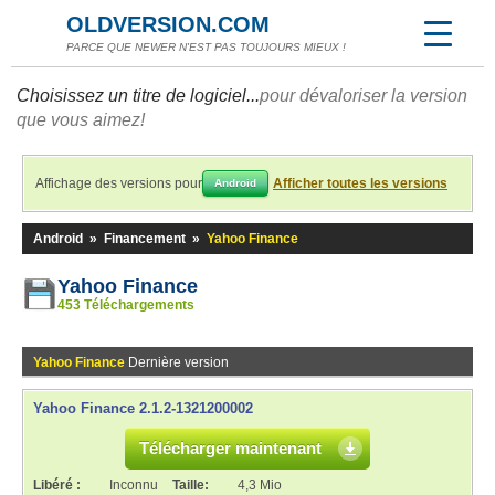
OLDVERSION.COM
PARCE QUE NEWER N'EST PAS TOUJOURS MIEUX !
Choisissez un titre de logiciel...
pour dévaloriser la version
que vous aimez!
Affichage des versions pour
Afficher toutes les versions
Android
Android
»
Financement
»
Yahoo Finance
Yahoo Finance
453 Téléchargements
Yahoo Finance
Dernière version
Yahoo Finance 2.1.2-1321200002
Télécharger maintenant
Libéré :
Inconnu
Taille:
4,3 Mio