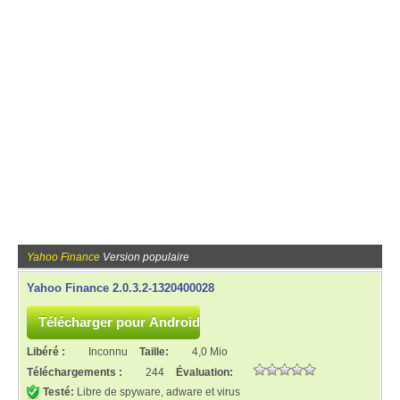
Yahoo Finance
Version populaire
Yahoo Finance 2.0.3.2-1320400028
Libéré :
Inconnu
Taille:
4,0 Mio
Téléchargements :
244
Évaluation:
Testé:
Libre de spyware, adware et virus