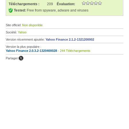
Téléchargements :
209
Évaluation:
Tested:
Free from spyware, adware and viruses
Site officiel:
Non disponible
Société:
Yahoo
Version récemment ajoutée:
Yahoo Finance 2.1.2-1321200002
Version la plus populaire :
Yahoo Finance 2.0.3.2-1320400028
- 244 Téléchargements
Partager: