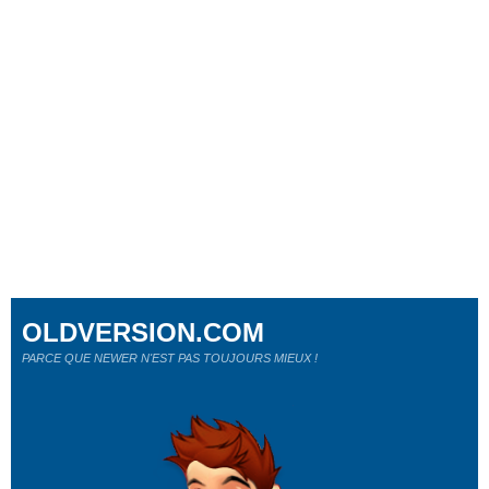
OLDVERSION.COM
PARCE QUE NEWER N'EST PAS TOUJOURS MIEUX !