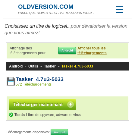
OLDVERSION.COM
PARCE QUE NEWER N'EST PAS TOUJOURS MIEUX !
Choisissez un titre de logiciel...
pour dévaloriser la version
que vous aimez!
Affichage des
Afficher tous les
Android
téléchargements pour
téléchargements
Android
»
Outils
»
Tasker
»
Tasker 4.7u3-5033
Tasker 4.7u3-5033
572 Téléchargements
Télécharger maintenant
Testé:
Libre de spyware, adware et virus
Téléchargements disponibles:
Android