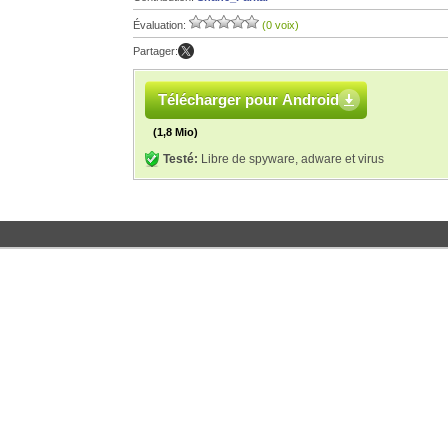
Évaluation:
(0 voix)
Partager:
Télécharger pour Android
(1,8 Mio)
Testé:
Libre de spyware, adware et virus