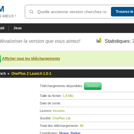
M
 MIEUX !
oid
Jeux
dévaloriser la version que vous aimez!
Statistiques:
Afficher tous les téléchargements
nch
»
OnePlus 2 Launch 1.0-1
Téléchargements disponibles:
Android
Taille du fichier:
1,8 Mio
Date de sortie:
Licence:
Inconnu
Société:
OnePlus Ltd.
Total des téléchargements:
86
Contribution:
Shane_Parkar