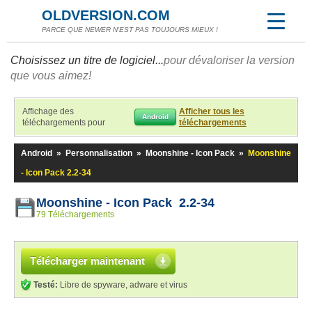
OLDVERSION.COM
PARCE QUE NEWER N'EST PAS TOUJOURS MIEUX !
Choisissez un titre de logiciel...
pour dévaloriser la version
que vous aimez!
Affichage des
Afficher tous les
Android
téléchargements pour
téléchargements
Android
»
Personnalisation
»
Moonshine - Icon Pack
»
Moonshine
- Icon Pack 2.2-34
Moonshine - Icon Pack 2.2-34
79 Téléchargements
Télécharger maintenant
Testé:
Libre de spyware, adware et virus