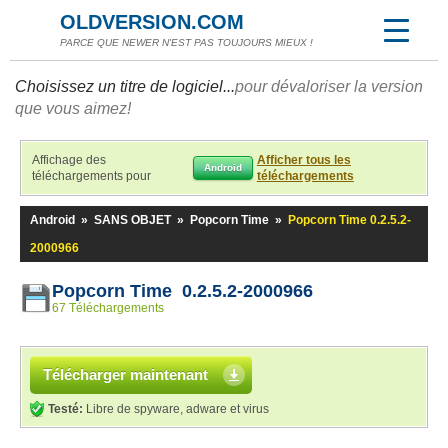
OLDVERSION.COM
PARCE QUE NEWER N'EST PAS TOUJOURS MIEUX !
Choisissez un titre de logiciel...
pour dévaloriser la version
que vous aimez!
Affichage des
Afficher tous les
Android
téléchargements pour
téléchargements
Android
»
SANS OBJET
»
Popcorn Time
»
Popcorn Time 0.2.5.2-
2000966
Popcorn Time 0.2.5.2-2000966
67 Téléchargements
Télécharger maintenant
Testé:
Libre de spyware, adware et virus