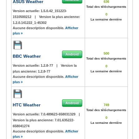
ASUS Weather
636
Total des téléchargements
Version actuelle:
1.5.0.42_151223-
0
1510500212
|
Version la plus ancienne:
La semaine dernière
1.2.0.141222_1-45302
Aucune description disponible.
Afficher
plus »
500
Android
BBC Weather
Total des téléchargements
Version actuelle:
1.2.8-77
|
Version la
0
plus ancienne:
1.2.8-77
La semaine dernière
Aucune description disponible.
Afficher
plus »
Android
HTC Weather
749
Total des téléchargements
Version actuelle:
7.0.489623-658031329
|
0
Version la plus ancienne:
7.01.635222-
La semaine dernière
658041274
Aucune description disponible.
Afficher
plus »