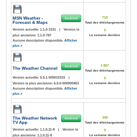
MSN Weather -
719
Android
Forecast & Maps
Total des téléchargements
Version actuelle:
1.1.0-1531
|
Version la
0
plus ancienne:
1.1.0-787
La semaine dernière
Aucune description disponible.
Afficher
plus »
1 807
Android
The Weather Channel
Total des téléchargements
Version actuelle:
5.5.1-505010315
|
0
Version la plus ancienne:
6.0.0-600000463
La semaine dernière
Aucune description disponible.
Afficher
plus »
The Weather Network
349
Android
TV App
Total des téléchargements
Version actuelle:
1.1.0.11-8
|
Version la
0
plus ancienne:
1.1.0.11-8
La semaine dernière