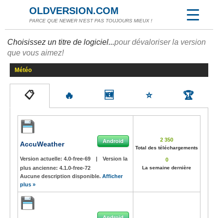
OLDVERSION.COM
PARCE QUE NEWER N'EST PAS TOUJOURS MIEUX !
Choisissez un titre de logiciel...
pour dévaloriser la version
que vous aimez!
Météo
📋
🔥
🆕
⭐
🏆
2 350
Android
AccuWeather
Total des téléchargements
Version actuelle:
4.0-free-69
|
Version la
0
plus ancienne:
4.1.0-free-72
La semaine dernière
Aucune description disponible.
Afficher
plus »
Android