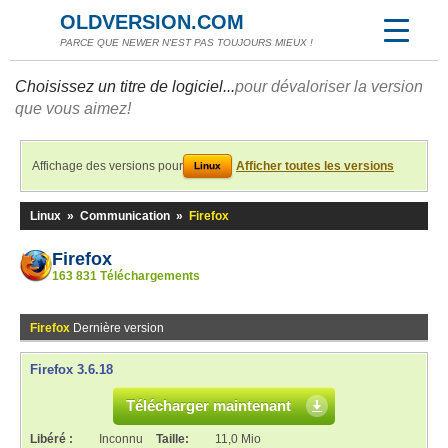
OLDVERSION.COM
PARCE QUE NEWER N'EST PAS TOUJOURS MIEUX !
Choisissez un titre de logiciel...
pour dévaloriser la version
que vous aimez!
Affichage des versions pour
Afficher toutes les versions
Linux
Linux
»
Communication
»
Firefox
Firefox
163 831 Téléchargements
Firefox
Dernière version
Firefox 3.6.18
Télécharger maintenant
Libéré :
Inconnu
Taille:
11,0 Mio