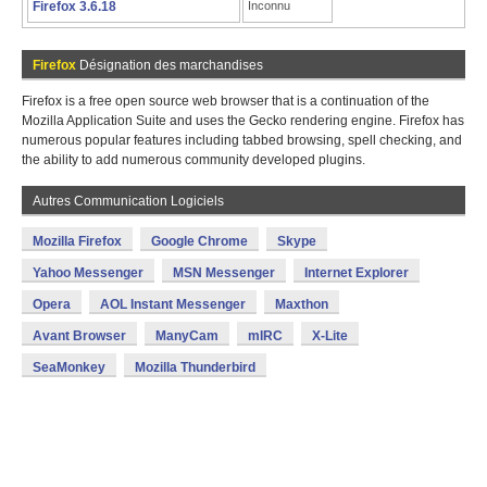
Firefox 3.6.18
Inconnu
Firefox
Désignation des marchandises
Firefox is a free open source web browser that is a continuation of the
Mozilla Application Suite and uses the Gecko rendering engine. Firefox has
numerous popular features including tabbed browsing, spell checking, and
the ability to add numerous community developed plugins.
Autres Communication Logiciels
Mozilla Firefox
Google Chrome
Skype
Yahoo Messenger
MSN Messenger
Internet Explorer
Opera
AOL Instant Messenger
Maxthon
Avant Browser
ManyCam
mIRC
X-Lite
SeaMonkey
Mozilla Thunderbird