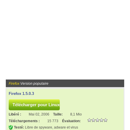
Firefox
Version populaire
Firefox 1.5.0.3
Libéré :
Mai 02, 2006
Taille:
8,1 Mio
Téléchargements :
15 773
Évaluation:
Testé:
Libre de spyware, adware et virus