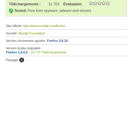
Téléchargements :
11 763
Évaluation:
Tested:
Free from spyware, adware and viruses
Site officiel:
http://www.mozilla.com/firefox
Société:
Mozilla Foundation
Version récemment ajoutée:
Firefox 3.6.18
Version la plus populaire :
Firefox 1.5.0.3
- 15 773 Téléchargements
Partager: