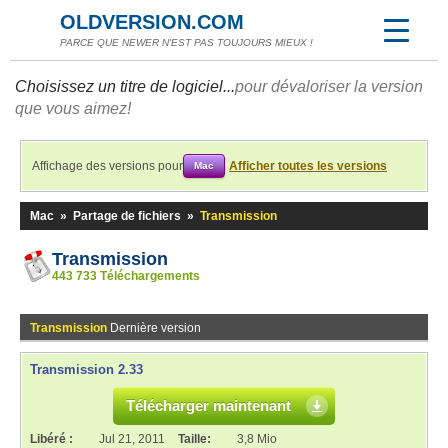
OLDVERSION.COM
PARCE QUE NEWER N'EST PAS TOUJOURS MIEUX !
Choisissez un titre de logiciel...
pour dévaloriser la version
que vous aimez!
Affichage des versions pour
Afficher toutes les versions
Mac
Mac
»
Partage de fichiers
»
Transmission
Transmission
443 733 Téléchargements
Transmission
Dernière version
Transmission 2.33
Télécharger maintenant
Libéré :
Jul 21, 2011
Taille:
3,8 Mio