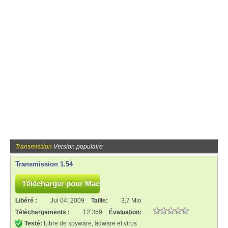
Transmission
Version populaire
Transmission 1.54
Libéré :
Jui 04, 2009
Taille:
3,7 Mio
Téléchargements :
12 359
Évaluation:
Testé:
Libre de spyware, adware et virus