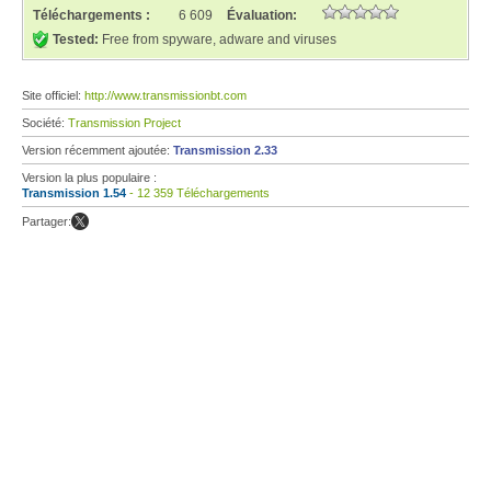
Téléchargements :
6 609
Évaluation:
Tested:
Free from spyware, adware and viruses
Site officiel:
http://www.transmissionbt.com
Société:
Transmission Project
Version récemment ajoutée:
Transmission 2.33
Version la plus populaire :
Transmission 1.54
- 12 359 Téléchargements
Partager: