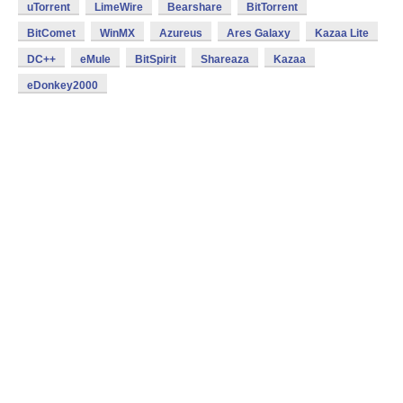
uTorrent
LimeWire
Bearshare
BitTorrent
BitComet
WinMX
Azureus
Ares Galaxy
Kazaa Lite
DC++
eMule
BitSpirit
Shareaza
Kazaa
eDonkey2000