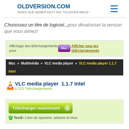
OLDVERSION.COM
PARCE QUE NEWER N'EST PAS TOUJOURS MIEUX !
Choisissez un titre de logiciel...
pour dévaloriser la version
que vous aimez!
Affichage des téléchargements
Afficher tous les
Mac
pour
téléchargements
Mac
»
Multimédia
»
VLC media player
»
VLC media player 1.1.7
Intel
VLC media player 1.1.7 Intel
8 225 Téléchargements
Télécharger maintenant
Testé:
Libre de spyware, adware et virus