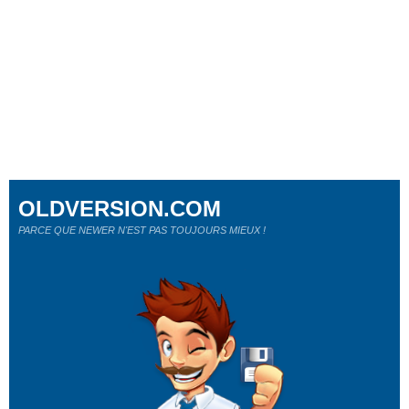
OLDVERSION.COM
PARCE QUE NEWER N'EST PAS TOUJOURS MIEUX !