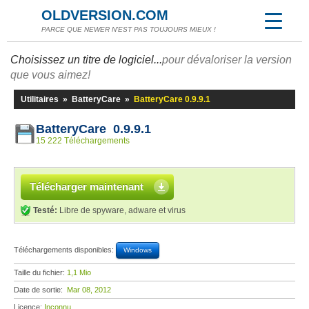
OLDVERSION.COM
PARCE QUE NEWER N'EST PAS TOUJOURS MIEUX !
Choisissez un titre de logiciel...
pour dévaloriser la version
que vous aimez!
Utilitaires
»
BatteryCare
»
BatteryCare 0.9.9.1
BatteryCare 0.9.9.1
15 222 Téléchargements
Télécharger maintenant
Testé:
Libre de spyware, adware et virus
Téléchargements disponibles:
Windows
Taille du fichier:
1,1 Mio
Date de sortie:
Mar 08, 2012
Licence:
Inconnu