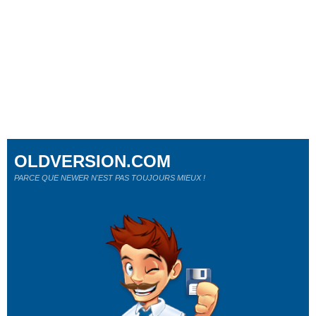
OLDVERSION.COM
PARCE QUE NEWER N'EST PAS TOUJOURS MIEUX !