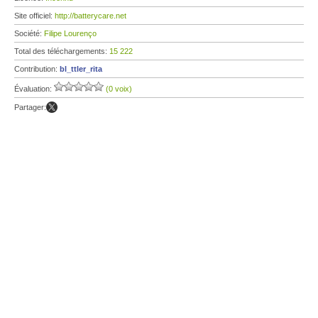
Site officiel:
http://batterycare.net
Société:
Filipe Lourenço
Total des téléchargements:
15 222
Contribution:
bl_ttler_rita
Évaluation:
(0 voix)
Partager: