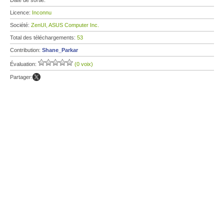
Date de sortie:
Licence:
Inconnu
Société:
ZenUI, ASUS Computer Inc.
Total des téléchargements:
53
Contribution:
Shane_Parkar
Évaluation:
(0 voix)
Partager: