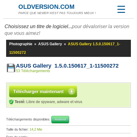
OLDVERSION.COM
PARCE QUE NEWER N'EST PAS TOUJOURS MIEUX !
Choisissez un titre de logiciel...
pour dévaloriser la version
que vous aimez!
Photographie
»
ASUS Gallery
»
ASUS Gallery 1.5.0.150617_1-
11500272
ASUS Gallery 1.5.0.150617_1-11500272
53 Téléchargements
Télécharger maintenant
Testé:
Libre de spyware, adware et virus
Téléchargements disponibles:
Android
Taille du fichier:
14,2 Mio