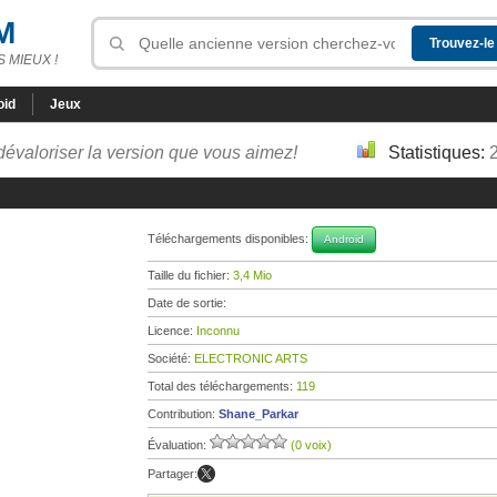
M
 MIEUX !
oid
Jeux
dévaloriser la version que vous aimez!
Statistiques:
Téléchargements disponibles:
Android
Taille du fichier:
3,4 Mio
Date de sortie:
Licence:
Inconnu
Société:
ELECTRONIC ARTS
Total des téléchargements:
119
Contribution:
Shane_Parkar
Évaluation:
(0 voix)
Partager: