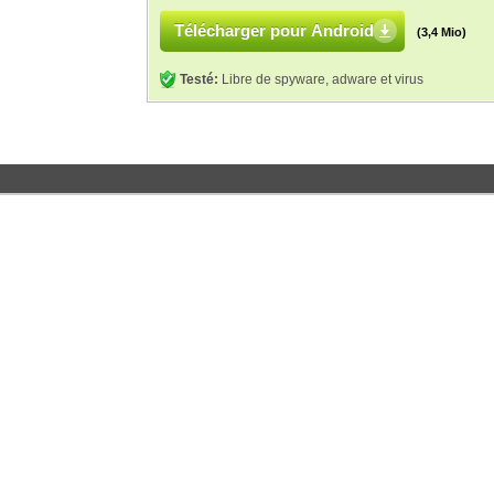
Télécharger pour Android
(3,4 Mio)
Testé:
Libre de spyware, adware et virus